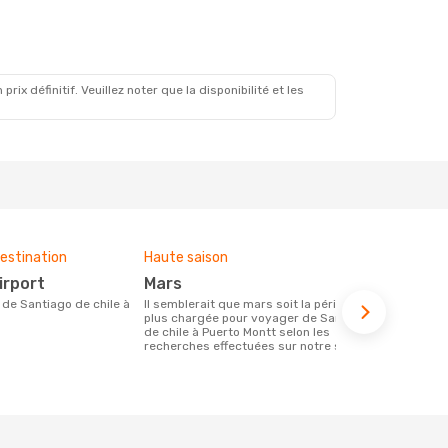
x définitif. Veuillez noter que la disponibilité et les
estination
Haute saison
Compagnies
ce voyage
Airport
mars
Jetsmart, LATAM Airlines,
Il semblerait que mars soit la période la
Sky Airli
plus chargée pour voyager de Santiago
de chile à Puerto Montt selon les
Les compagnie(s) aérienne(s)
recherches effectuées sur notre site.
effectuant d
chile et Pue