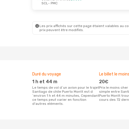
SCL
- PMC
Sam. 12 Sept.
- Sam. 19 Sept.
Jetsmart Airlines
Direct
SCL
- PMC
Jetsmart Airlines
Direct
PMC
- SCL
Les prix affichés sur cette page étaient valables au cou
prix peuvent être modifiés.
Duré du voyage
Le billet le moin
1 h et 44 m
20€
Le temps de vol d´un avion pour le trajet
Prix le moins cher pour un vol aller
Santiago de chile Puerto Montt est d
simple entre Sant
´environ 1 h et 44 m minutes, Cependant
Puerto Montt trou
ce temps peut varier en fonction
cours des 72 dern
d'autres eléments.