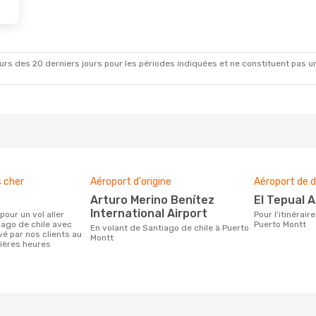
rs des 20 derniers jours pour les périodes indiquées et ne constituent pas un pri
s cher
Aéroport d'origine
Aéroport de d
Arturo Merino Benítez
El Tepual 
International Airport
Pour l'itinéraire de Santiago de chile à
iago de chile avec
Puerto Montt
En volant de Santiago de chile à Puerto
vé par nos clients au
Montt
ières heures