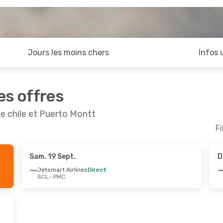
Jours les moins chers
Infos 
es offres
e chile et Puerto Montt
Fi
Sam. 19 Sept.
D
 Août
- Mer. 26 Août
Mer. 21 Oct.
- Sam. 
Jetsmart Airlines
Direct
SCL
- PMC
line
Direct
Jetsmart Airlines
Di
PMC
SCL
- PMC
line
Direct
Jetsmart Airlines
Di
SCL
PMC
- SCL