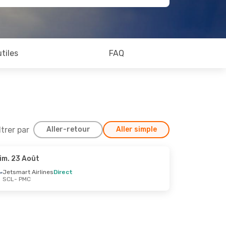
utiles
FAQ
ltrer par
Aller-retour
Aller simple
im. 23 Août
24 Oct.
Jetsmart Airlines
Direct
SCL
- PMC
rect
rect