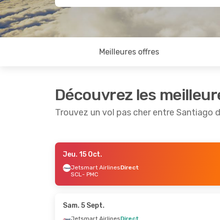
Meilleures offres
Découvrez les meilleur
Trouvez un vol pas cher entre Santiago d
Jeu. 15 Oct.
Sam. 5 Sept.
- Lun. 7 Sept.
Lun. 24
Jetsmart Airlines
Direct
SCL
- PMC
Jetsmart Airlines
Direct
Sky Air
SCL
- PMC
SCL
- 
Jetsmart Airlines
Direct
Sky Air
PMC
- SCL
PMC
- 
Sam. 5 Sept.
Jetsmart Airlines
Direct