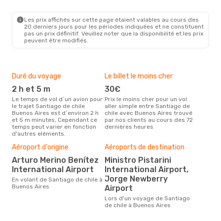
SCL
- BUE
Jetsmart Airlines
Direct
BUE
- SCL
Les prix affichés sur cette page étaient valables au cours des
20 derniers jours pour les périodes indiquées et ne constituent
pas un prix définitif. Veuillez noter que la disponibilité et les prix
peuvent être modifiés.
Duré du voyage
Le billet le moins cher
Hau
2 h et 5 m
30€
m
Le temps de vol d´un avion pour
Prix le moins cher pour un vol
Il semblerait que mars soit la
le trajet Santiago de chile
aller simple entre Santiago de
péri
Buenos Aires est d´environ 2 h
chile avec Buenos Aires trouvé
voya
et 5 m minutes, Cependant ce
par nos clients au cours des 72
Buen
temps peut varier en fonction
dernières heures
rec
d'autres eléments.
site
Bud
Aéroport d'origine
Aéroports de destination
sim
Arturo Merino Benítez
Ministro Pistarini
12
International Airport
International Airport,
Le prix d'un billet d´avion
Jorge Newberry
En volant de Santiago de chile à
Sant
Buenos Aires
Airport
chez
ce p
Lors d'un voyage de Santiago
der
de chile à Buenos Aires