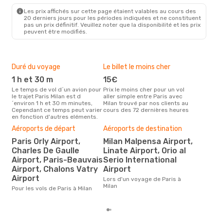
MIL
- PAR
Les prix affichés sur cette page étaient valables au cours des
20 derniers jours pour les périodes indiquées et ne constituent
pas un prix définitif. Veuillez noter que la disponibilité et les prix
peuvent être modifiés.
Duré du voyage
Le billet le moins cher
Hau
1 h et 30 m
15€
m
Le temps de vol d´un avion pour
Prix le moins cher pour un vol
Il semblerait que mars soit la
le trajet Paris Milan est d
aller simple entre Paris avec
péri
´environ 1 h et 30 m minutes,
Milan trouvé par nos clients au
voya
Cependant ce temps peut varier
cours des 72 dernières heures
les 
en fonction d'autres eléments.
notr
Bud
Aéroports de départ
Aéroports de destination
sim
Paris Orly Airport,
Milan Malpensa Airport,
51
Charles De Gaulle
Linate Airport, Orio al
Airport, Paris-Beauvais
Serio International
Le prix d'un billet d´avion Paris -
Mila
Airport, Chalons Vatry
Airport
51 €
Airport
Lors d'un voyage de Paris à
der
Milan
Pour les vols de Paris à Milan