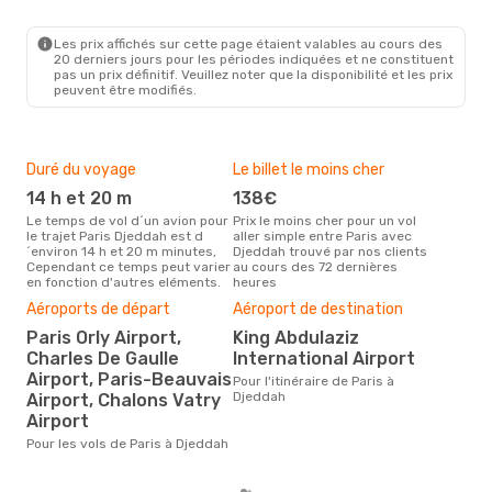
PAR
- JED
Transavia France
Direct
JED
- PAR
Les prix affichés sur cette page étaient valables au cours des
20 derniers jours pour les périodes indiquées et ne constituent
pas un prix définitif. Veuillez noter que la disponibilité et les prix
peuvent être modifiés.
Duré du voyage
Le billet le moins cher
Hau
14 h et 20 m
138€
m
Le temps de vol d´un avion pour
Prix le moins cher pour un vol
Il semblerait que mars soit la
le trajet Paris Djeddah est d
aller simple entre Paris avec
péri
´environ 14 h et 20 m minutes,
Djeddah trouvé par nos clients
voy
Cependant ce temps peut varier
au cours des 72 dernières
selo
en fonction d'autres eléments.
heures
sur 
Bud
Aéroports de départ
Aéroport de destination
sim
Paris Orly Airport,
King Abdulaziz
29
Charles De Gaulle
International Airport
Airport, Paris-Beauvais
Le prix d'un billet d´avion Paris -
Pour l'itinéraire de Paris à
Dje
Djeddah
Airport, Chalons Vatry
´env
Airport
basé
Pour les vols de Paris à Djeddah