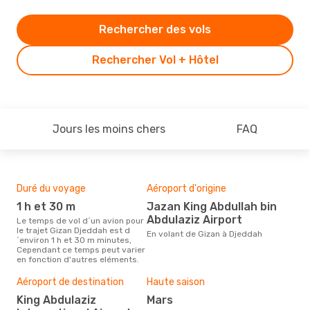
Rechercher des vols
Rechercher Vol + Hôtel
Jours les moins chers
FAQ
Duré du voyage
Aéroport d'origine
Com
des
1 h et 30 m
Jazan King Abdullah bin
Fl
Abdulaziz Airport
Le temps de vol d´un avion pour
le trajet Gizan Djeddah est d
Les compagnie(s) aérienne(s)
En volant de Gizan à Djeddah
´environ 1 h et 30 m minutes,
effe
Cependant ce temps peut varier
et 
en fonction d'autres eléments.
Mei
Aéroport de destination
Haute saison
rés
King Abdulaziz
mars
ju