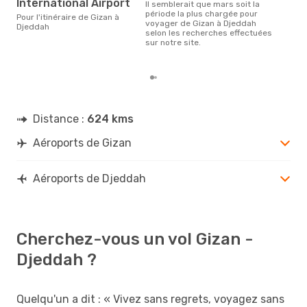
International Airport
Il semblerait que mars soit la
Selon des données en temps
période la plus chargée pour
réel
Pour l'itinéraire de Gizan à
voyager de Gizan à Djeddah
popu
Djeddah
selon les recherches effectuées
rése
sur notre site.
dest
dép
Distance :
624 kms
Aéroports de Gizan
Aéroports de Djeddah
Cherchez-vous un vol Gizan -
Djeddah ?
Quelqu'un a dit : « Vivez sans regrets, voyagez sans