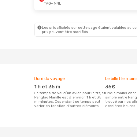
TAG
- MNL
Les prix affichés sur cette page étaient valables au cou
prix peuvent être modifiés.
Duré du voyage
Le billet le moin
1 h et 35 m
36€
Le temps de vol d´un avion pour le trajet
Prix le moins cher pour un vol aller
Panglao Manille est d´environ 1 h et 35
simple entre Pang
m minutes, Cependant ce temps peut
trouvé par nos cl
varier en fonction d'autres eléments.
dernières heures