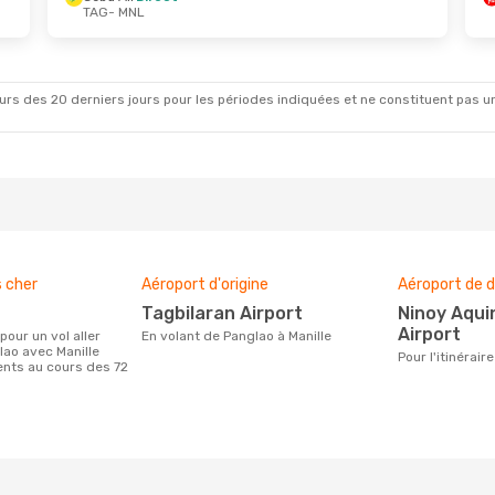
TAG
- MNL
rs des 20 derniers jours pour les périodes indiquées et ne constituent pas un pri
s cher
Aéroport d'origine
Aéroport de d
Tagbilaran Airport
Ninoy Aquino International
Airport
En volant de Panglao à Manille
lao avec Manille
Pour l'itinérai
ients au cours des 72