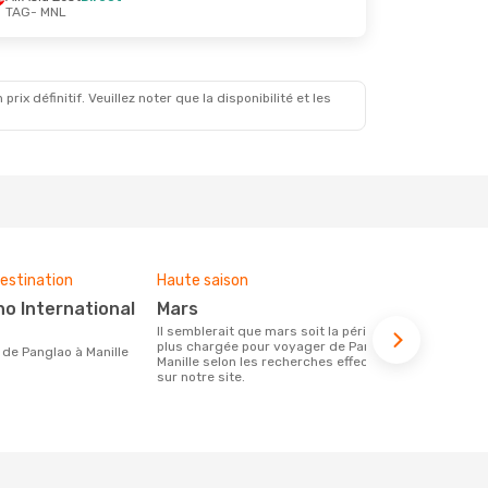
TAG
- MNL
x définitif. Veuillez noter que la disponibilité et les
estination
Haute saison
Compagnies
ce voyage
mars
Cebu Air, AirAsia Zest,
Il semblerait que mars soit la période la
Philippin
plus chargée pour voyager de Panglao à
re de Panglao à Manille
Manille selon les recherches effectuées
Les compagnie(s) aérienne(s)
sur notre site.
effectuant d
Manille