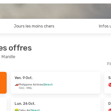
Jours les moins chers
Infos 
es offres
 Manille
Fi
Ven. 9 Oct.
S
Août
- Lun. 24 Août
Ven. 25 Sept.
- Mar. 2
Philippine Airlines
Direct
TAG
- MNL
Zest
Direct
AirAsia Zest
Direct
L
TAG
- MNL
Zest
Direct
Cebu Air
Direct
G
MNL
- TAG
Lun. 26 Oct.
D
Cebu Air
Direct