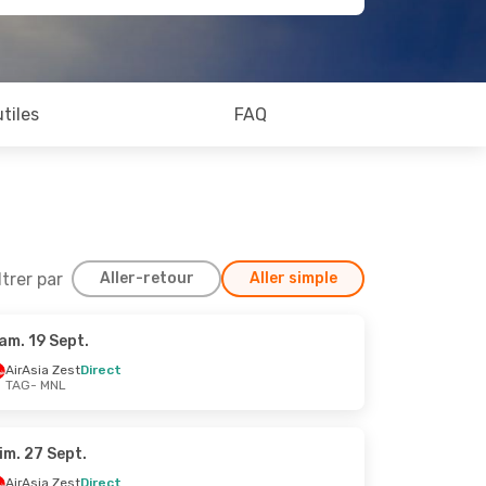
utiles
FAQ
ltrer par
Aller-retour
Aller simple
am. 19 Sept.
9 Sept.
AirAsia Zest
Direct
TAG
- MNL
im. 27 Sept.
AirAsia Zest
Direct