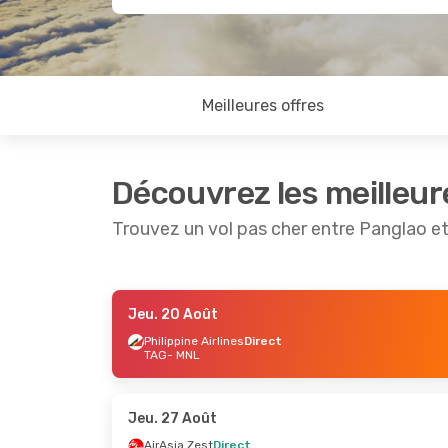
Meilleures offres
Découvrez les meilleur
Trouvez un vol pas cher entre Panglao et
Jeu. 20 Août
Ven. 4 Sept.
- Mar. 8 Sept.
Jeu. 20 
Philippine Airlines
Direct
TAG
- MNL
Philippine Airlines
Direct
AirAsia 
TAG
- MNL
TAG
- MN
AirAsia Zest
Direct
AirAsia 
MNL
- TAG
MNL
- TA
Jeu. 27 Août
AirAsia Zest
Direct