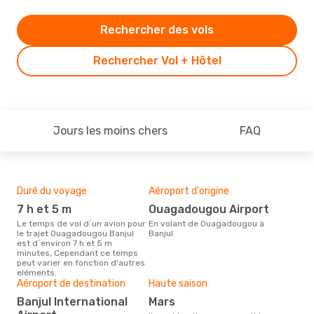
Rechercher des vols
Rechercher Vol + Hôtel
Jours les moins chers
FAQ
Duré du voyage
Aéroport d'origine
Bud
sim
7 h et 5 m
Ouagadougou Airport
10
Le temps de vol d´un avion pour
En volant de Ouagadougou à
le trajet Ouagadougou Banjul
Banjul
Le prix d'un billet d´avion
est d´environ 7 h et 5 m
Oua
minutes, Cependant ce temps
Opod
peut varier en fonction d'autres
prix
eléments.
der
Aéroport de destination
Haute saison
Banjul International
mars