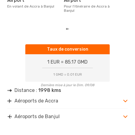
Airport
Airport
- Ba
´env
En volant de Accra à Banjul
Pour l'itinéraire de Accra à
basé
Banjul
Taux de conversion
1 EUR = 85.17 GMD
1 GMD = 0.01 EUR
Dernière mise à jour le Dim. 09/08
Distance :
1998 kms
Aéroports de Accra
Aéroports de Banjul