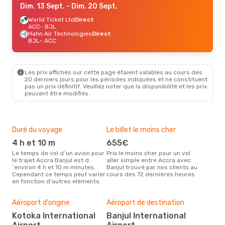
Dim. 13 Sept.
- Dim. 20 Sept.
World Ticket Ltd
Direct
ACC
- BJL
Hahn Air Technologies
Direct
BJL
- ACC
Les prix affichés sur cette page étaient valables au cours des
20 derniers jours pour les périodes indiquées et ne constituent
pas un prix définitif. Veuillez noter que la disponibilité et les prix
peuvent être modifiés.
Duré du voyage
Le billet le moins cher
Hau
4 h et 10 m
655€
m
Le temps de vol d´un avion pour
Prix le moins cher pour un vol
Il semblerait que mars soit la
le trajet Accra Banjul est d
aller simple entre Accra avec
péri
´environ 4 h et 10 m minutes,
Banjul trouvé par nos clients au
voya
Cependant ce temps peut varier
cours des 72 dernières heures
les 
en fonction d'autres eléments.
notr
Bud
sim
Aéroport d'origine
Aéroport de destination
6
Kotoka International
Banjul International
Le prix d'un billet d´avion Accra