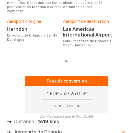
m minutes, Cependant ce temps
clients au cours des 72
Dom
peut varier en fonction d'autres
dernières heures
effe
eléments.
Bud
sim
Aéroport d'origine
Aéroport de destination
21
Herndon
Las Americas
Le prix d'un billet d´avion
International Airport
Orl
En volant de Orlando à Saint-
Opod
Domingue
Pour l'itinéraire de Orlando à
prix
Saint-Domingue
der
Taux de conversion
1 EUR = 67.25 DOP
1 DOP = 0.01 EUR
Dernière mise à jour le Jeu. 06/08
Distance :
1618 kms
Aéroports de Orlando