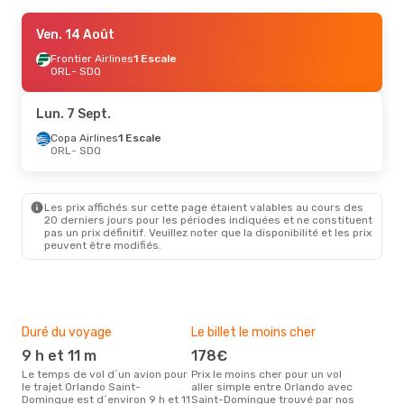
Lun. 31 Août
Ven. 14 Août
- Dim. 6 Sept.
Copa Airlines
Frontier Airlines
1 Escale
1 Escale
ORL
ORL
- SDQ
- SDQ
Copa Airlines
1 Escale
SDQ
- ORL
Lun. 7 Sept.
Copa Airlines
1 Escale
ORL
- SDQ
Les prix affichés sur cette page étaient valables au cours des
20 derniers jours pour les périodes indiquées et ne constituent
pas un prix définitif. Veuillez noter que la disponibilité et les prix
peuvent être modifiés.
Duré du voyage
Le billet le moins cher
Hau
9 h et 11 m
178€
m
Le temps de vol d´un avion pour
Prix le moins cher pour un vol
Il semblerait que mars soit la
le trajet Orlando Saint-
aller simple entre Orlando avec
péri
Domingue est d´environ 9 h et 11
Saint-Domingue trouvé par nos
voy