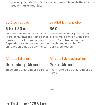
pas un prix définitif. Veuillez noter que la disponibilité et les prix
peuvent être modifiés.
Duré du voyage
Le billet le moins cher
Hau
5 h et 30 m
36€
m
Le temps de vol d´un avion pour
Prix le moins cher pour un vol
Il semblerait que mars soit la
le trajet Nuremberg Porto est d
aller simple entre Nuremberg
péri
´environ 5 h et 30 m minutes,
avec Porto trouvé par nos
voy
Cependant ce temps peut varier
clients au cours des 72
selo
en fonction d'autres eléments.
dernières heures
sur 
Bud
sim
Aéroport d'origine
Aéroport de destination
2
Nuremberg Airport
Porto Airport
Le prix d'un billet d´avion
Nur
En volant de Nuremberg à Porto
Pour l'itinéraire de Nuremberg à
est 
Porto
étan
moi
Distance :
1788 kms