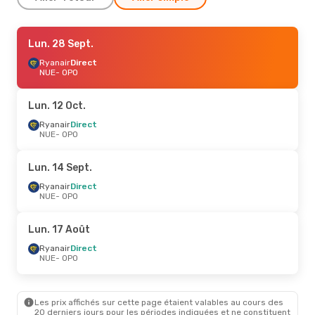
Jeu. 15 Oct.
Lun. 28 Sept.
- Dim. 25 Oct.
Ryanair
Ryanair
Direct
Direct
NUE
NUE
- OPO
- OPO
Ryanair
Direct
OPO
- NUE
Lun. 12 Oct.
Lun. 14 Sept.
Ryanair
Direct
- Jeu. 17 Sept.
NUE
- OPO
Ryanair
Direct
NUE
- OPO
Ryanair
Direct
Lun. 14 Sept.
OPO
- NUE
Ryanair
Direct
NUE
- OPO
Jeu. 24 Sept.
- Lun. 28 Sept.
Ryanair
Direct
Lun. 17 Août
NUE
- OPO
Ryanair
Direct
Ryanair
Direct
OPO
- NUE
NUE
- OPO
Les prix affichés sur cette page étaient valables au cours des
20 derniers jours pour les périodes indiquées et ne constituent