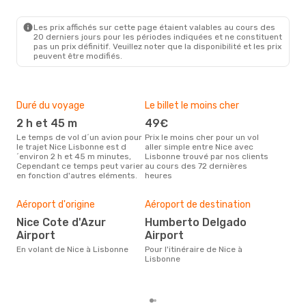
NCE
- LIS
Easyjet
Direct
LIS
- NCE
Les prix affichés sur cette page étaient valables au cours des
20 derniers jours pour les périodes indiquées et ne constituent
pas un prix définitif. Veuillez noter que la disponibilité et les prix
peuvent être modifiés.
Duré du voyage
Le billet le moins cher
Hau
2 h et 45 m
49€
m
Le temps de vol d´un avion pour
Prix le moins cher pour un vol
Il semblerait que mars soit la
le trajet Nice Lisbonne est d
aller simple entre Nice avec
péri
´environ 2 h et 45 m minutes,
Lisbonne trouvé par nos clients
voy
Cependant ce temps peut varier
au cours des 72 dernières
selo
en fonction d'autres eléments.
heures
sur 
Bud
sim
Aéroport d'origine
Aéroport de destination
13
Nice Cote d'Azur
Humberto Delgado
Le prix d'un billet d´avion Nice -
Airport
Airport
Lis
´env
En volant de Nice à Lisbonne
Pour l'itinéraire de Nice à
basé
Lisbonne