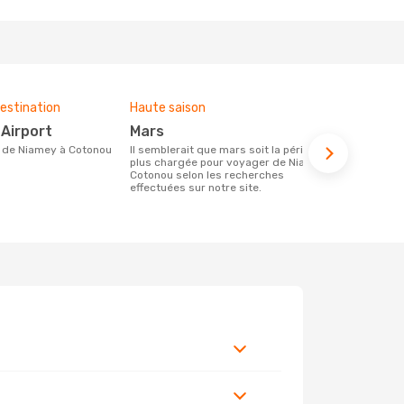
estination
Haute saison
Budget moy
 Airport
mars
869 €
ire de Niamey à Cotonou
Il semblerait que mars soit la période la
Le prix d'un billet d´avion Niamey -
plus chargée pour voyager de Niamey à
Cotonou che
Cotonou selon les recherches
€, ce prix é
effectuées sur notre site.
mois