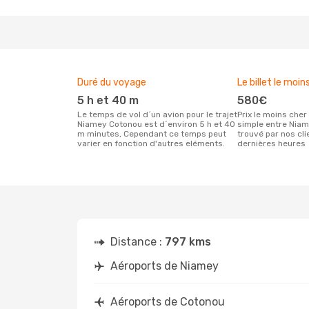
Duré du voyage
Le billet le moin
5 h et 40 m
580€
Le temps de vol d´un avion pour le trajet
Prix le moins cher pour un vol aller
Niamey Cotonou est d´environ 5 h et 40
simple entre Nia
m minutes, Cependant ce temps peut
trouvé par nos cl
varier en fonction d'autres eléments.
dernières heures
Distance :
797 kms
Aéroports de Niamey
Aéroports de Cotonou