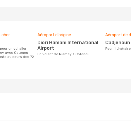
s cher
Aéroport d'origine
Aéroport de d
Diori Hamani International
Cadjehoun
Airport
Pour l'itinéra
mey avec Cotonou
En volant de Niamey à Cotonou
ients au cours des 72