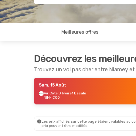
Meilleures offres
Découvrez les meilleur
Trouvez un vol pas cher entre Niamey e
Sam. 15 Août
Air Cote D Ivoire
1 Escale
NIM
- COO
Les prix affichés sur cette page étaient valables au cou
prix peuvent être modifiés.