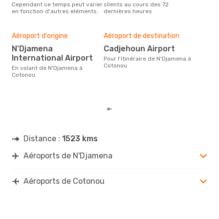
Cependant ce temps peut varier
clients au cours des 72
Cot
en fonction d'autres eléments.
dernières heures
effe
Mei
rés
Aéroport d'origine
Aéroport de destination
ju
N'Djamena
Cadjehoun Airport
International Airport
Selon des données en temps
Pour l'itinéraire de N'Djamena à
réel
Cotonou
En volant de N'Djamena à
plus
Cotonou
rése
dest
dép
Distance :
1523 kms
Aéroports de N'Djamena
Aéroports de Cotonou