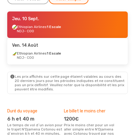
Ven. 16 Oct.
Jeu. 10 Sept.
- Jeu. 22 Oct.
Ethiopian Airlines
Ethiopian Airlines
1 Escale
1 Escale
NDJ
NDJ
- COO
- COO
Ethiopian Airlines
1 Escale
COO
- NDJ
Ven. 14 Août
Ethiopian Airlines
1 Escale
NDJ
- COO
Les prix affichés sur cette page étaient valables au cours des
20 derniers jours pour les périodes indiquées et ne constituent
pas un prix définitif. Veuillez noter que la disponibilité et les prix
peuvent être modifiés.
Duré du voyage
Le billet le moins cher
Hau
6 h et 40 m
1200€
m
Le temps de vol d´un avion pour
Prix le moins cher pour un vol
Il semblerait que mars soit la
le trajet N'Djamena Cotonou est
aller simple entre N'Djamena
péri
d´environ 6 h et 40 m minutes,
avec Cotonou trouvé par nos
voy