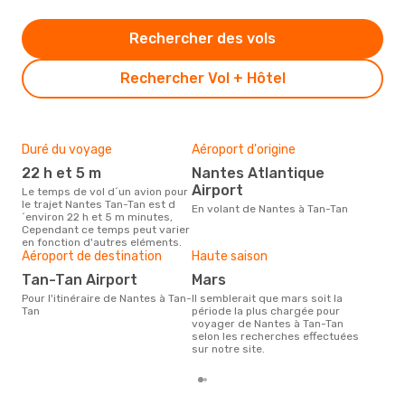
Rechercher des vols
Rechercher Vol + Hôtel
Duré du voyage
Aéroport d'origine
Bud
sim
22 h et 5 m
Nantes Atlantique
5
Airport
Le temps de vol d´un avion pour
le trajet Nantes Tan-Tan est d
Le prix d'un billet d´avion Nantes
En volant de Nantes à Tan-Tan
´environ 22 h et 5 m minutes,
- T
Cependant ce temps peut varier
´env
en fonction d'autres eléments.
basé
Aéroport de destination
Haute saison
Tan-Tan Airport
mars
Pour l'itinéraire de Nantes à Tan-
Il semblerait que mars soit la
Tan
période la plus chargée pour
voyager de Nantes à Tan-Tan
selon les recherches effectuées
sur notre site.