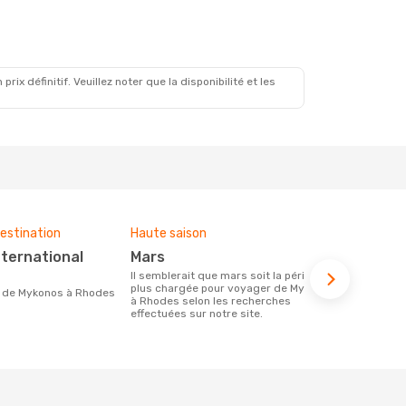
x définitif. Veuillez noter que la disponibilité et les
estination
Haute saison
Compagnies
ce voyage
mars
Aegean A
Il semblerait que mars soit la période la
plus chargée pour voyager de Mykonos
Les compagnie(s) aérienne(s)
ire de Mykonos à Rhodes
à Rhodes selon les recherches
effectuant d
effectuées sur notre site.
Rhodes