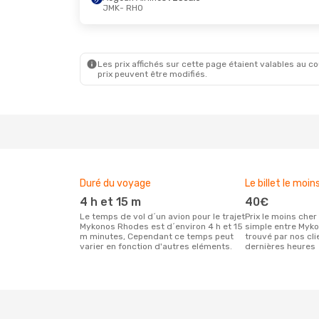
JMK
- RHO
Les prix affichés sur cette page étaient valables au cou
prix peuvent être modifiés.
Duré du voyage
Le billet le moin
4 h et 15 m
40€
Le temps de vol d´un avion pour le trajet
Prix le moins cher pour un vol aller
Mykonos Rhodes est d´environ 4 h et 15
simple entre Myk
m minutes, Cependant ce temps peut
trouvé par nos cl
varier en fonction d'autres eléments.
dernières heures