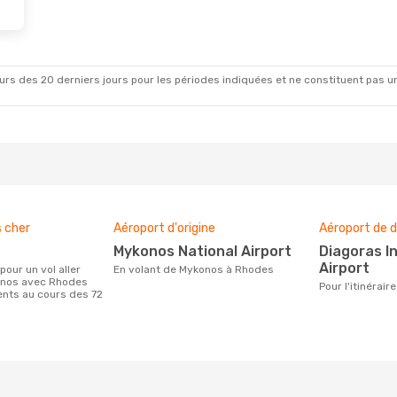
rs des 20 derniers jours pour les périodes indiquées et ne constituent pas un pri
s cher
Aéroport d'origine
Aéroport de d
Mykonos National Airport
Diagoras International
Airport
En volant de Mykonos à Rhodes
onos avec Rhodes
Pour l'itinéra
ients au cours des 72