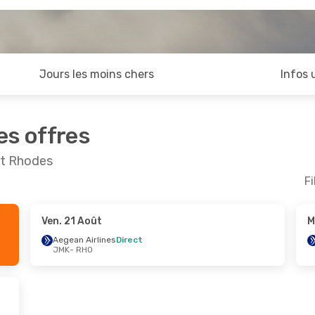
Jours les moins chers
Infos 
es offres
et Rhodes
Fi
Ven. 21 Août
M
Aegean Airlines
Direct
JMK
- RHO