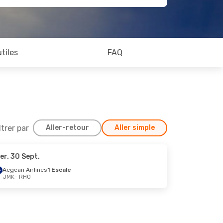
utiles
FAQ
ltrer par
Aller-retour
Aller simple
er. 30 Sept.
Aegean Airlines
1 Escale
JMK
- RHO