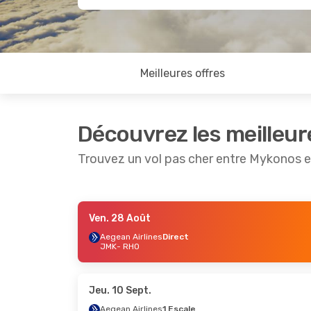
Meilleures offres
Découvrez les meilleur
Trouvez un vol pas cher entre Mykonos 
Ven. 28 Août
Ven. 21 Août
- Lun. 24 Août
Aegean Airlines
Direct
JMK
- RHO
Aegean Airlines
Direct
JMK
- RHO
Aegean Airlines
Direct
RHO
- JMK
Jeu. 10 Sept.
Aegean Airlines
1 Escale