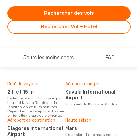
Rechercher des vols
Rechercher Vol + Hôtel
Jours les moins chers
FAQ
Duré du voyage
Aéroport d'origine
Bud
sim
2 h et 15 m
Kavala International
17
Airport
Le temps de vol d´un avion pour
le trajet Kavala Rhodes est d
Le prix d'un billet d´avion Kavala
En volant de Kavala à Rhodes
´environ 2 h et 15 m minutes,
- R
Cependant ce temps peut varier
´env
en fonction d'autres eléments.
basé
Aéroport de destination
Haute saison
Diagoras International
mars
Airport
Il semblerait que mars soit la