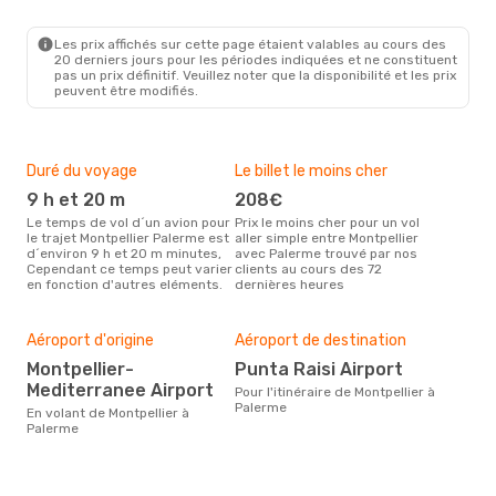
MPL
- PMO
Air France
1 Escale
PMO
- MPL
Les prix affichés sur cette page étaient valables au cours des
20 derniers jours pour les périodes indiquées et ne constituent
pas un prix définitif. Veuillez noter que la disponibilité et les prix
peuvent être modifiés.
Duré du voyage
Le billet le moins cher
Hau
9 h et 20 m
208€
m
Le temps de vol d´un avion pour
Prix le moins cher pour un vol
Il semblerait que mars soit la
le trajet Montpellier Palerme est
aller simple entre Montpellier
péri
d´environ 9 h et 20 m minutes,
avec Palerme trouvé par nos
voya
Cependant ce temps peut varier
clients au cours des 72
Pal
en fonction d'autres eléments.
dernières heures
effe
Mei
rés
Aéroport d'origine
Aéroport de destination
ju
Montpellier-
Punta Raisi Airport
Mediterranee Airport
Selon des données en temps
Pour l'itinéraire de Montpellier à
rée
Palerme
En volant de Montpellier à
le p
Palerme
la r
dest
dépa