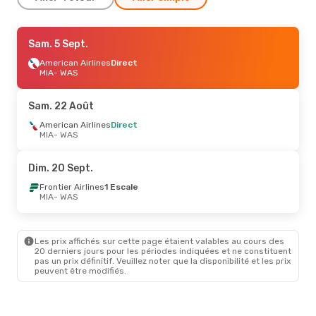
Sam. 5 Sept.
Sam. 5 Sept.
- Dim. 6 Sept.
American Airlines
American Airlines
Direct
Direct
MIA
MIA
- WAS
- WAS
American Airlines
Direct
WAS
- MIA
Sam. 22 Août
American Airlines
Direct
MIA
- WAS
Dim. 20 Sept.
Frontier Airlines
1 Escale
MIA
- WAS
Les prix affichés sur cette page étaient valables au cours des
20 derniers jours pour les périodes indiquées et ne constituent
pas un prix définitif. Veuillez noter que la disponibilité et les prix
peuvent être modifiés.