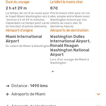
Duré du voyage
Le billet le moins cher
Hau
2 h et 29 m
87€
m
Le temps de vol d´un avion pour
Prix le moins cher pour un vol
Il semblerait que mars soit la
le trajet Miami Washington est d
aller simple entre Miami avec
péri
´environ 2 h et 29 m minutes,
Washington trouvé par nos
voy
Cependant ce temps peut varier
clients au cours des 72
selo
en fonction d'autres eléments.
dernières heures
sur 
Aéroport d'origine
Aéroports de destination
Bud
sim
Miami International
Washington Dulles
Airport
International Airport,
16
Ronald Reagan
En volant de Miami à Washington
Le prix d'un billet d´avion Miami -
Washington National
Was
´env
Airport
basé
Lors d'un voyage de Miami à
Washington
Distance :
1490 kms
Aéroports de Miami