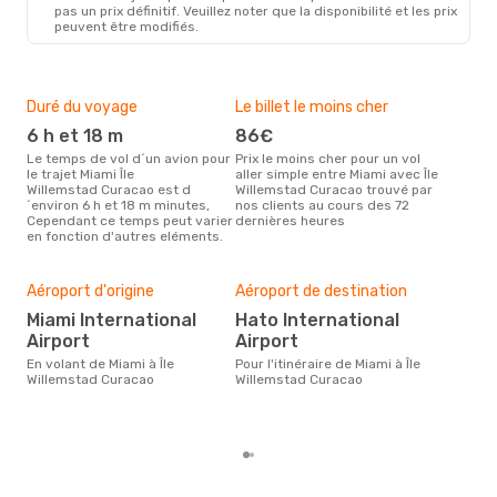
MIA
- CUR
pas un prix définitif. Veuillez noter que la disponibilité et les prix
Arajet
1 Escale
peuvent être modifiés.
CUR
- MIA
Duré du voyage
Le billet le moins cher
Hau
6 h et 18 m
86€
m
Le temps de vol d´un avion pour
Prix le moins cher pour un vol
Il semblerait que mars soit la
le trajet Miami Île
aller simple entre Miami avec Île
péri
Willemstad Curacao est d
Willemstad Curacao trouvé par
voya
´environ 6 h et 18 m minutes,
nos clients au cours des 72
Wil
Cependant ce temps peut varier
dernières heures
rec
en fonction d'autres eléments.
site
Bud
sim
Aéroport d'origine
Aéroport de destination
31
Miami International
Hato International
Le prix d'un billet d´avion Miami -
Airport
Airport
Île 
Opod
En volant de Miami à Île
Pour l'itinéraire de Miami à Île
prix
Willemstad Curacao
Willemstad Curacao
der