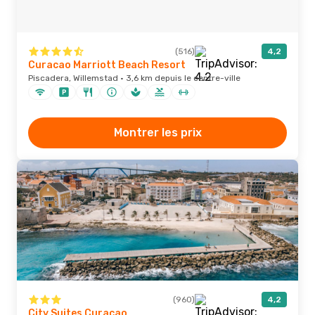
(516)
4,2
Curacao Marriott Beach Resort
Piscadera, Willemstad · 3,6 km depuis le centre-ville
Montrer les prix
(960)
4,2
City Suites Curacao