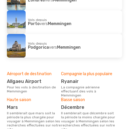
Vols depuis
Porto
vers
Memmingen
Vols depuis
Podgorica
vers
Memmingen
Aéroport de destination
Compagnie la plus populaire
Allgaeu Airport
Ryanair
Pour les vols à destination de
La compagnie aérienne
Memmingen
effectuant des vols à
Memmingen
Haute saison
Basse saison
mars
décembre
Il semblerait que mars soit la
Il semblerait que décembre soit
période la plus chargée pour
la période la moins chargée pour
voyager à Memmingen selon les
voyager à Memmingen selon les
recherches effectuées sur notre
recherches effectuées sur notre