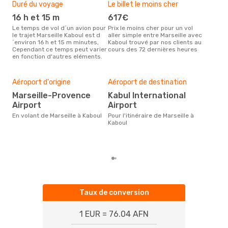
Duré du voyage
Le billet le moins cher
Hau
16 h et 15 m
617€
m
Le temps de vol d´un avion pour
Prix le moins cher pour un vol
Il semblerait que mars soit la
le trajet Marseille Kaboul est d
aller simple entre Marseille avec
péri
´environ 16 h et 15 m minutes,
Kaboul trouvé par nos clients au
voya
Cependant ce temps peut varier
cours des 72 dernières heures
selo
en fonction d'autres eléments.
sur 
Mei
rés
Aéroport d'origine
Aéroport de destination
s
Marseille-Provence
Kabul International
Airport
Airport
Selon des données en temps
réel
En volant de Marseille à Kaboul
Pour l'itinéraire de Marseille à
popu
Kaboul
rése
dest
dépa
Taux de conversion
1 EUR = 76.04 AFN