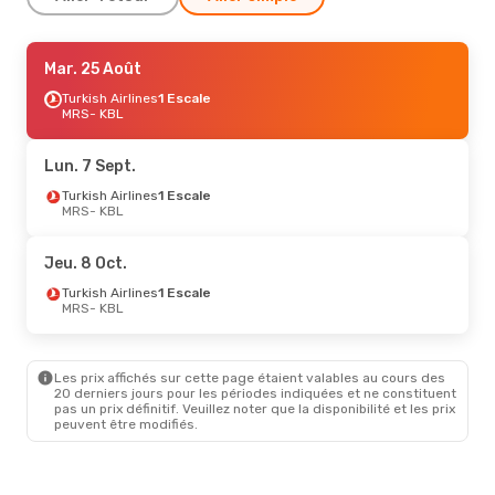
Lun. 7 Sept.
Mar. 25 Août
- Jeu. 10 Sept.
Turkish Airlines
Turkish Airlines
1 Escale
1 Escale
MRS
MRS
- KBL
- KBL
Turkish Airlines
1 Escale
KBL
- MRS
Lun. 7 Sept.
Dim. 16 Août
Turkish Airlines
- Dim. 23 Août
1 Escale
MRS
- KBL
Turkish Airlines
1 Escale
MRS
- KBL
Turkish Airlines
1 Escale
Jeu. 8 Oct.
KBL
- MRS
Turkish Airlines
1 Escale
MRS
- KBL
Les prix affichés sur cette page étaient valables au cours des
20 derniers jours pour les périodes indiquées et ne constituent
pas un prix définitif. Veuillez noter que la disponibilité et les prix
peuvent être modifiés.