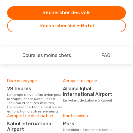
Rechercher des vols
Rechercher Vol + Hôtel
Jours les moins chers
FAQ
Duré du voyage
Aéroport d'origine
Bud
sim
28 heures
Allama Iqbal
3
International Airport
Le temps de vol d´un avion pour
le trajet Lahore Kaboul est d
Le prix d'un billet d´avion Lahore
En volant de Lahore à Kaboul
´environ 28 heures minutes,
- Ka
Cependant ce temps peut varier
´env
en fonction d'autres eléments.
basé
Aéroport de destination
Haute saison
Kabul International
mars
Airport
Il semblerait que mars soit la