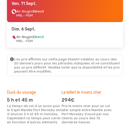
Ven. 11 Sept.
Air Niugini
Direct
MNL
- POM
Dim. 6 Sept.
Air Niugini
Direct
MNL
- POM
Les prix affichés sur cette page étaient valables au cours des
20 derniers jours pour les périodes indiquées et ne constituent
pas un prix définitif. Veuillez noter que la disponibilité et les prix
peuvent être modifiés.
Duré du voyage
Le billet le moins cher
Hau
5 h et 45 m
294€
m
Le temps de vol d´un avion pour
Prix le moins cher pour un vol
Il semblerait que mars soit la
le trajet Manille Port Moresby est
aller simple entre Manille avec
péri
d´environ 5 h et 45 m minutes,
Port Moresby trouvé par nos
voya
Cependant ce temps peut varier
clients au cours des 72
Mor
en fonction d'autres eléments.
dernières heures
effe
Bud