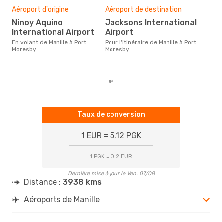
sim
Aéroport d'origine
Aéroport de destination
6
Ninoy Aquino
Jacksons International
Le prix d'un billet d´avion Manille
International Airport
Airport
- P
En volant de Manille à Port
Pour l'itinéraire de Manille à Port
´env
Moresby
Moresby
basé
Taux de conversion
1 EUR = 5.12 PGK
1 PGK = 0.2 EUR
Dernière mise à jour le Ven. 07/08
Distance :
3938 kms
Aéroports de Manille