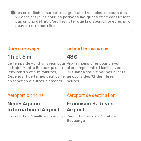
MNL
- USU
Cebgo
1 Escale
USU
- MNL
Les prix affichés sur cette page étaient valables au cours des
20 derniers jours pour les périodes indiquées et ne constituent
pas un prix définitif. Veuillez noter que la disponibilité et les prix
peuvent être modifiés.
Duré du voyage
Le billet le moins cher
Hau
1 h et 5 m
48€
m
Le temps de vol d´un avion pour
Prix le moins cher pour un vol
Il semblerait que mars soit la
le trajet Manille Busuanga est d
aller simple entre Manille avec
péri
´environ 1 h et 5 m minutes,
Busuanga trouvé par nos clients
voy
Cependant ce temps peut varier
au cours des 72 dernières
selo
en fonction d'autres eléments.
heures
sur 
Bud
sim
Aéroport d'origine
Aéroport de destination
10
Ninoy Aquino
Francisco B. Reyes
Le prix d'un billet d´avion Manille
International Airport
Airport
- B
En volant de Manille à Busuanga
Pour l'itinéraire de Manille à
´env
Busuanga
basé