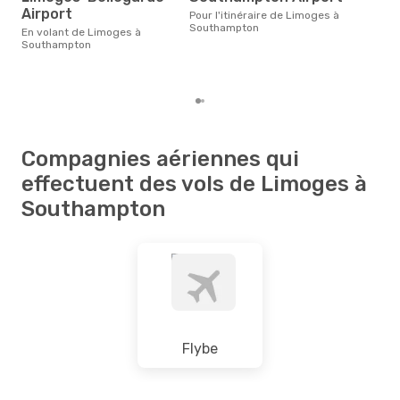
Selon des données en temps
Airport
Pour l'itinéraire de Limoges à
réel
Southampton
En volant de Limoges à
popu
Southampton
rése
des
au 
Compagnies aériennes qui
effectuent des vols de Limoges à
Southampton
Flybe