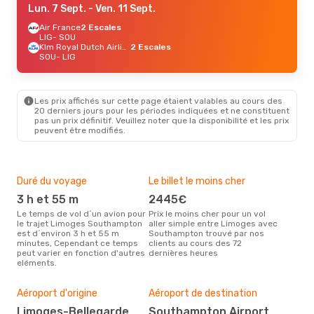
Lun. 7 Sept.
- Ven. 11 Sept.
Air France
2 Escales
LIG
- SOU
Klm Royal Dutch Airlines
2 Escales
SOU
- LIG
Les prix affichés sur cette page étaient valables au cours des
20 derniers jours pour les périodes indiquées et ne constituent
pas un prix définitif. Veuillez noter que la disponibilité et les prix
peuvent être modifiés.
Duré du voyage
Le billet le moins cher
Hau
3 h et 55 m
2445€
m
Le temps de vol d´un avion pour
Prix le moins cher pour un vol
Il semblerait que mars soit la
le trajet Limoges Southampton
aller simple entre Limoges avec
péri
est d´environ 3 h et 55 m
Southampton trouvé par nos
voy
minutes, Cependant ce temps
clients au cours des 72
Sou
peut varier en fonction d'autres
dernières heures
rec
eléments.
site
Mei
rés
Aéroport d'origine
Aéroport de destination
ma
Limoges-Bellegarde
Southampton Airport