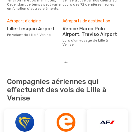
´environ 1 h et 50 m minutes,
Venise trouvé par nos clients au
voya
Cependant ce temps peut varier
cours des 72 dernières heures
les 
en fonction d'autres eléments.
notr
Bud
sim
Aéroport d'origine
Aéroports de destination
2
Lille-Lesquin Airport
Venice Marco Polo
Le prix d'un billet d´avion Lille -
Airport, Treviso Airport
En volant de Lille à Venise
Ven
293 
Lors d'un voyage de Lille à
6 de
Venise
Compagnies aériennes qui
effectuent des vols de Lille à
Venise