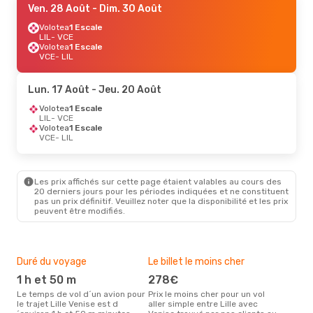
Ven. 28 Août
- Dim. 30 Août
Volotea
1 Escale
LIL
- VCE
Volotea
1 Escale
VCE
- LIL
Lun. 17 Août
- Jeu. 20 Août
Volotea
1 Escale
LIL
- VCE
Volotea
1 Escale
VCE
- LIL
Les prix affichés sur cette page étaient valables au cours des
20 derniers jours pour les périodes indiquées et ne constituent
pas un prix définitif. Veuillez noter que la disponibilité et les prix
peuvent être modifiés.
Duré du voyage
Le billet le moins cher
Hau
1 h et 50 m
278€
ju
Le temps de vol d´un avion pour
Prix le moins cher pour un vol
Il semblerait que juillet soit la
le trajet Lille Venise est d
aller simple entre Lille avec
péri