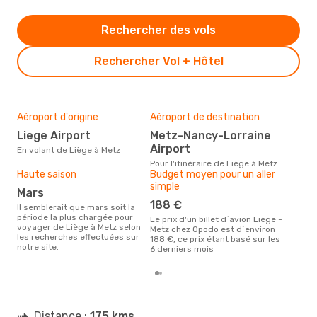
Rechercher des vols
Rechercher Vol + Hôtel
Aéroport d'origine
Aéroport de destination
Mei
rés
Liege Airport
Metz-Nancy-Lorraine
av
Airport
En volant de Liège à Metz
Selon des données en temps
Pour l'itinéraire de Liège à Metz
réel
Haute saison
Budget moyen pour un aller
popu
simple
mars
rése
dest
188 €
Il semblerait que mars soit la
de 
période la plus chargée pour
Le prix d'un billet d´avion Liège -
voyager de Liège à Metz selon
Metz chez Opodo est d´environ
les recherches effectuées sur
188 €, ce prix étant basé sur les
notre site.
6 derniers mois
Distance :
175 kms