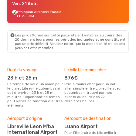
Ven. 21 Août
Ethiopian Airlines
1 Escale
LBV
- FBM
Les prix affichés sur cette page étaient valables au cours des
20 derniers jours pour les périodes indiquées et ne constituent
pas un prix définitif. Veuillez noter que la disponibilité et les prix
peuvent être modifiés.
Duré du voyage
Le billet le moins cher
Hau
23 h et 25 m
876€
m
Le temps de vol d´un avion pour
Prix le moins cher pour un vol
Il semblerait que mars soit la
le trajet Libreville Lubumbashi
aller simple entre Libreville avec
péri
est d´environ 23 h et 25 m
Lubumbashi trouvé par nos
voya
minutes, Cependant ce temps
clients au cours des 72
Lub
peut varier en fonction d'autres
dernières heures
rec
eléments.
site
Mei
rés
Aéroport d'origine
Aéroport de destination
d
Libreville Leon M'ba
Luano Airport
Selon des données en temps
International Airport
Pour l'itinéraire de Libreville à
réel