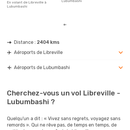
Lubumbashi
En volant de Libreville à
plus
Lubumbashi
rése
des
au d
Distance :
2404 kms
Aéroports de Libreville
Aéroports de Lubumbashi
Cherchez-vous un vol Libreville -
Lubumbashi ?
Quelqu'un a dit : « Vivez sans regrets, voyagez sans
remords ». Qui ne rêve pas, de temps en temps, de