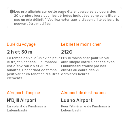
FIH
- FBM
Ethiopian Airlines
Direct
FBM
- FIH
Les prix affichés sur cette page étaient valables au cours des
20 derniers jours pour les périodes indiquées et ne constituent
pas un prix définitif. Veuillez noter que la disponibilité et les prix
peuvent être modifiés.
Duré du voyage
Le billet le moins cher
Hau
2 h et 30 m
212€
m
Le temps de vol d´un avion pour
Prix le moins cher pour un vol
Il semblerait que mars soit la
le trajet Kinshasa Lubumbashi
aller simple entre Kinshasa avec
péri
est d´environ 2 h et 30 m
Lubumbashi trouvé par nos
voy
minutes, Cependant ce temps
clients au cours des 72
Lub
peut varier en fonction d'autres
dernières heures
rec
eléments.
site
Bud
sim
Aéroport d'origine
Aéroport de destination
31
N'Djili Airport
Luano Airport
Le prix d'un billet d´avion
Kin
En volant de Kinshasa à
Pour l'itinéraire de Kinshasa à
Opod
Lubumbashi
Lubumbashi
prix
der