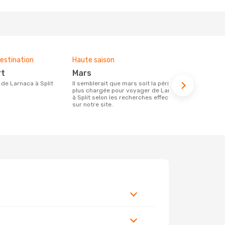
estination
Haute saison
Budget moy
rt
mars
308 €
re de Larnaca à Split
Il semblerait que mars soit la période la
Le prix d'un billet d´avion Larnaca - Split
plus chargée pour voyager de Larnaca
chez Opodo e
à Split selon les recherches effectuées
étant basé s
sur notre site.