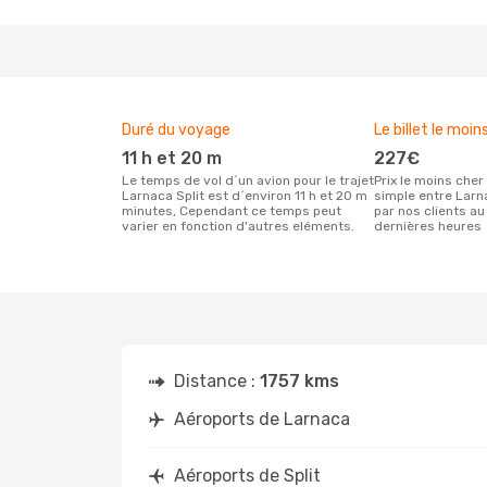
Duré du voyage
Le billet le moin
11 h et 20 m
227€
Le temps de vol d´un avion pour le trajet
Prix le moins cher pour un vol aller
Larnaca Split est d´environ 11 h et 20 m
simple entre Larn
minutes, Cependant ce temps peut
par nos clients au
varier en fonction d'autres eléments.
dernières heures
Distance :
1757 kms
Aéroports de Larnaca
Aéroports de Split