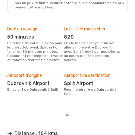
DBV
- SPU
pas un prix définitif. Veuillez noter que la disponibilité et les prix
Austrian Airlines
1 Escale
peuvent être modifiés.
SPU
- DBV
Duré du voyage
Le billet le moins cher
Hau
50 minutes
82€
m
Le temps de vol d´un avion pour
Prix le moins cher pour un vol
Il semblerait que mars soit la
le trajet Dubrovnik Split est d
aller simple entre Dubrovnik
péri
´environ 50 minutes minutes,
avec Split trouvé par nos clients
voya
Cependant ce temps peut varier
au cours des 72 dernières
selo
en fonction d'autres eléments.
heures
sur 
Bud
sim
Aéroport d'origine
Aéroport de destination
11
Dubrovnik Airport
Split Airport
Le prix d'un billet d´avion
Dubr
En volant de Dubrovnik à Split
Pour l'itinéraire de Dubrovnik à
d´en
Split
basé
Distance :
164 kms