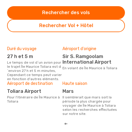
Rechercher des vols
Rechercher Vol + Hôtel
Duré du voyage
Aéroport d'origine
Bud
sim
27 h et 5 m
Sir S. Ramgoolam
11
International Airport
Le temps de vol d´un avion pour
le trajet Île Maurice Toliara est d
Le prix d'un billet d´avion Île
En volant de Île Maurice à Toliara
´environ 27 h et 5 m minutes,
Maur
Cependant ce temps peut varier
d´en
en fonction d'autres eléments.
basé
Aéroport de destination
Haute saison
Toliara Airport
mars
Pour l'itinéraire de Île Maurice à
Il semblerait que mars soit la
Toliara
période la plus chargée pour
voyager de Île Maurice à Toliara
selon les recherches effectuées
sur notre site.