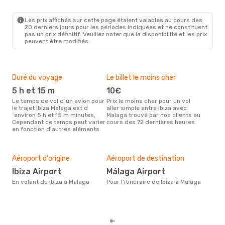
Les prix affichés sur cette page étaient valables au cours des
20 derniers jours pour les périodes indiquées et ne constituent
pas un prix définitif. Veuillez noter que la disponibilité et les prix
peuvent être modifiés.
Duré du voyage
Le billet le moins cher
Hau
5 h et 15 m
10€
m
Le temps de vol d´un avion pour
Prix le moins cher pour un vol
Il semblerait que mars soit la
le trajet Ibiza Malaga est d
aller simple entre Ibiza avec
péri
´environ 5 h et 15 m minutes,
Malaga trouvé par nos clients au
voya
Cependant ce temps peut varier
cours des 72 dernières heures
les 
en fonction d'autres eléments.
notr
Bud
sim
77
Aéroport d'origine
Aéroport de destination
Le prix d'un billet d´avion Ibiza -
Ibiza Airport
Málaga Airport
Mal
En volant de Ibiza à Malaga
Pour l'itinéraire de Ibiza à Malaga
´env
sur 