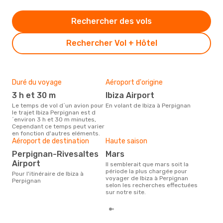
Rechercher des vols
Rechercher Vol + Hôtel
Duré du voyage
Aéroport d'origine
Bud
sim
3 h et 30 m
Ibiza Airport
4
Le temps de vol d´un avion pour
En volant de Ibiza à Perpignan
le trajet Ibiza Perpignan est d
Le prix d'un billet d´avion Ibiza -
´environ 3 h et 30 m minutes,
Per
Cependant ce temps peut varier
´env
en fonction d'autres eléments.
basé
Aéroport de destination
Haute saison
Perpignan-Rivesaltes
mars
Airport
Il semblerait que mars soit la
période la plus chargée pour
Pour l'itinéraire de Ibiza à
voyager de Ibiza à Perpignan
Perpignan
selon les recherches effectuées
sur notre site.