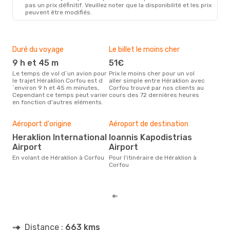
pas un prix définitif. Veuillez noter que la disponibilité et les prix
peuvent être modifiés.
Duré du voyage
Le billet le moins cher
Hau
9 h et 45 m
51€
m
Le temps de vol d´un avion pour
Prix le moins cher pour un vol
Il semblerait que mars soit la
le trajet Héraklion Corfou est d
aller simple entre Héraklion avec
péri
´environ 9 h et 45 m minutes,
Corfou trouvé par nos clients au
voya
Cependant ce temps peut varier
cours des 72 dernières heures
selo
en fonction d'autres eléments.
sur 
Bud
sim
Aéroport d'origine
Aéroport de destination
10
Heraklion International
Ioannis Kapodistrias
Le prix d'un billet d´avion
Airport
Airport
Héra
est 
En volant de Héraklion à Corfou
Pour l'itinéraire de Héraklion à
étan
Corfou
moi
Distance :
663 kms