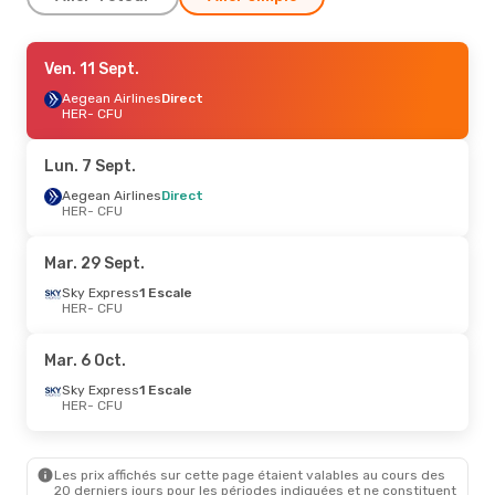
Ven. 11 Sept.
Ven. 11 Sept.
- Lun. 14 Sept.
Aegean Airlines
Aegean Airlines
Direct
Direct
HER
HER
- CFU
- CFU
Aegean Airlines
Direct
CFU
- HER
Lun. 7 Sept.
Ven. 4 Sept.
Aegean Airlines
- Lun. 7 Sept.
Direct
HER
- CFU
Aegean Airlines
Direct
HER
- CFU
Aegean Airlines
Direct
Mar. 29 Sept.
CFU
- HER
Sky Express
1 Escale
HER
- CFU
Mar. 22 Sept.
- Mar. 29 Sept.
Sky Express
1 Escale
Mar. 6 Oct.
HER
- CFU
Aegean Airlines
1 Escale
Sky Express
1 Escale
CFU
- HER
HER
- CFU
Les prix affichés sur cette page étaient valables au cours des
20 derniers jours pour les périodes indiquées et ne constituent