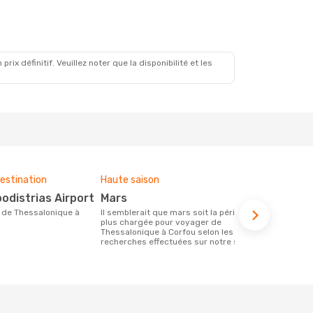
x définitif. Veuillez noter que la disponibilité et les
estination
Haute saison
Budget moy
podistrias Airport
mars
118 €
Il semblerait que mars soit la période la
Le prix d'un billet d´avion Thessalonique
plus chargée pour voyager de
- Corfou che
Thessalonique à Corfou selon les
€, ce prix é
recherches effectuées sur notre site.
mois