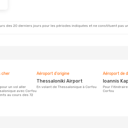
rs des 20 derniers jours pour les périodes indiquées et ne constituent pas un pri
s cher
Aéroport d'origine
Aéroport de d
Thessaloniki Airport
Ioannis Ka
En volant de Thessalonique à Corfou
Pour l'itinéraire de Thessalonique à
salonique avec Corfou
Corfou
ients au cours des 72