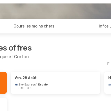
Jours les moins chers
Infos 
es offres
ique et Corfou
Fi
Ven. 28 Août
M
oût
- Lun. 31 Août
Sky Express
1 Escale
SKG
- CFU
ess
1 Escale
rlines
1 Escale