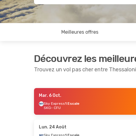
Meilleures offres
Découvrez les meilleur
Trouvez un vol pas cher entre Thessalon
Mar. 6 Oct.
Ven. 21 Août
- Lun. 24 Août
Ven. 28 A
Sky Express
1 Escale
SKG
- CFU
Sky Express
1 Escale
Sky Expr
SKG
- CFU
SKG
- CFU
Aegean Airlines
1 Escale
Aegean Ai
CFU
- SKG
CFU
- SKG
Lun. 24 Août
Sky Express
1 Escale