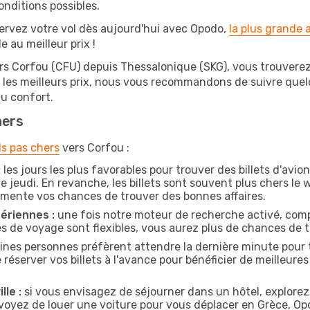
onditions possibles.
ervez votre vol dès aujourd'hui avec Opodo,
la plus grande
e au meilleur prix !
rs Corfou (CFU) depuis Thessalonique (SKG), vous trouverez s
r les meilleurs prix, nous vous recommandons de suivre que
au confort.
hers
ls pas chers
vers Corfou :
:
les jours les plus favorables pour trouver des billets d'avi
e jeudi. En revanche, les billets sont souvent plus chers l
gmente vos chances de trouver des bonnes affaires.
ériennes :
une fois notre moteur de recherche activé, comp
tes de voyage sont flexibles, vous aurez plus de chances de tr
ines personnes préfèrent attendre la dernière minute pour t
erver vos billets à l'avance pour bénéficier de meilleures o
lle :
si vous envisagez de séjourner dans un hôtel, explorez
évoyez de louer une voiture pour vous déplacer en Grèce, O