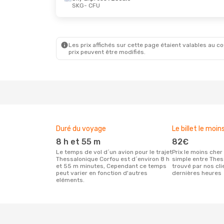
SKG
- CFU
Les prix affichés sur cette page étaient valables au cou
prix peuvent être modifiés.
Duré du voyage
Le billet le moin
8 h et 55 m
82€
Le temps de vol d´un avion pour le trajet
Prix le moins cher pour un vol aller
Thessalonique Corfou est d´environ 8 h
simple entre Thes
et 55 m minutes, Cependant ce temps
trouvé par nos cl
peut varier en fonction d'autres
dernières heures
eléments.