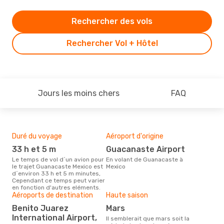
Rechercher des vols
Rechercher Vol + Hôtel
Jours les moins chers
FAQ
Duré du voyage
Aéroport d'origine
Bud
sim
33 h et 5 m
Guacanaste Airport
10
Le temps de vol d´un avion pour
En volant de Guanacaste à
le trajet Guanacaste Mexico est
Mexico
Le prix d'un billet d´avion
d´environ 33 h et 5 m minutes,
Gua
Cependant ce temps peut varier
Opo
en fonction d'autres eléments.
prix
Aéroports de destination
Haute saison
der
Benito Juarez
mars
International Airport,
Il semblerait que mars soit la