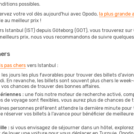
nditions possibles.
ervez votre vol dès aujourd'hui avec Opodo,
la plus grande
e au meilleur prix !
rs Istanbul (IST) depuis Göteborg (GOT), vous trouverez sur Op
 meilleurs prix, nous vous recommandons de suivre quelque
hers
ls pas chers
vers Istanbul :
:
les jours les plus favorables pour trouver des billets d'avi
di. En revanche, les billets sont souvent plus chers le week
vos chances de trouver des bonnes affaires.
ériennes :
une fois notre moteur de recherche activé, comp
tes de voyage sont flexibles, vous aurez plus de chances de tr
ines personnes préfèrent attendre la dernière minute pour t
éserver vos billets à l'avance pour bénéficier de meilleures 
lle :
si vous envisagez de séjourner dans un hôtel, explorez
z de louer une voiture pour vous déplacer en Turquie, Opod