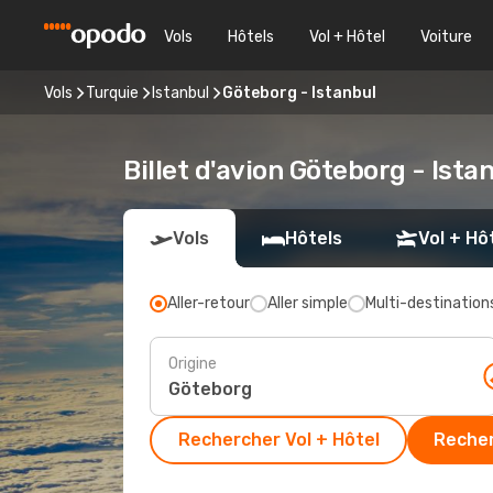
Vols
Hôtels
Vol + Hôtel
Voiture
Vols
Turquie
Istanbul
Göteborg - Istanbul
Billet d'avion Göteborg - Ista
Vols
Hôtels
Vol + Hô
Aller-retour
Aller simple
Multi-destination
Origine
Rechercher Vol + Hôtel
Recher