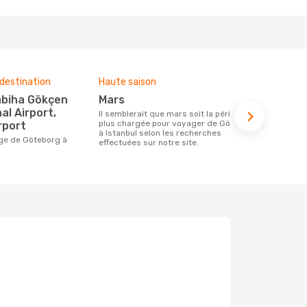
destination
Haute saison
Compagnies
ce voyage
mars
Turkish 
al Airport,
Il semblerait que mars soit la période la
plus chargée pour voyager de Göteborg
rport
Les compagnie(s) aérienne(s)
à Istanbul selon les recherches
effectuant d
effectuées sur notre site.
Istanbul