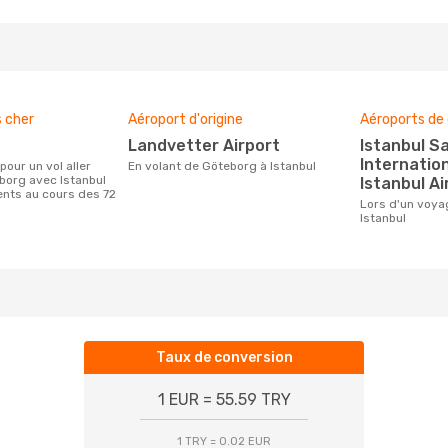
s cher
Aéroport d'origine
Aéroports de 
Landvetter Airport
Istanbul Sabiha Gökçen
Internation
En volant de Göteborg à Istanbul
borg avec Istanbul
Istanbul Ai
ients au cours des 72
Lors d'un voyage de Göteborg à
Istanbul
Taux de conversion
1 EUR = 55.59 TRY
1 TRY = 0.02 EUR