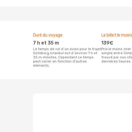
Duré du voyage
Le billet le moin
7 h et 35 m
139€
Le temps de vol d´un avion pour le trajet
Prix le moins cher pour un vol aller
Göteborg Istanbul est d´environ 7 h et
simple entre Göte
35 m minutes, Cependant ce temps
trouvé par nos cl
peut varier en fonction d'autres
dernières heures
eléments.