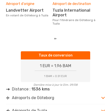
sim
Aéroport d'origine
Aéroport de destination
27
Landvetter Airport
Tuzla International
Le prix d'un billet d´avion
Airport
En volant de Göteborg à Tuzla
Göt
d´en
Pour l'itinéraire de Göteborg à
basé
Tuzla
Taux de conversion
1 EUR = 1.96 BAM
1 BAM = 0.51 EUR
Dernière mise à jour le Dim. 09/08
Distance :
1536 kms
Aéroports de Göteborg
Aéroports de Tuzla