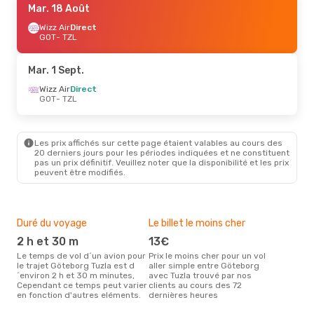
Mar. 18 Août
Wizz Air
Direct
GOT
- TZL
Mar. 1 Sept.
Wizz Air
Direct
GOT
- TZL
Les prix affichés sur cette page étaient valables au cours des
20 derniers jours pour les périodes indiquées et ne constituent
pas un prix définitif. Veuillez noter que la disponibilité et les prix
peuvent être modifiés.
Duré du voyage
Le billet le moins cher
Hau
2 h et 30 m
13€
m
Le temps de vol d´un avion pour
Prix le moins cher pour un vol
Il semblerait que mars soit la
le trajet Göteborg Tuzla est d
aller simple entre Göteborg
péri
´environ 2 h et 30 m minutes,
avec Tuzla trouvé par nos
voy
Cependant ce temps peut varier
clients au cours des 72
selo
en fonction d'autres eléments.
dernières heures
sur 
Bud