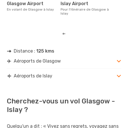
Glasgow Airport
Islay Airport
Le prix d'un billet d´avion
Gla
En volant de Glasgow à Islay
Pour l'itinéraire de Glasgow à
d´en
Islay
basé
Distance :
125 kms
Aéroports de Glasgow
Aéroports de Islay
Cherchez-vous un vol Glasgow -
Islay ?
Quelqu'un a dit : « Vivez sans regrets, voyagez sans