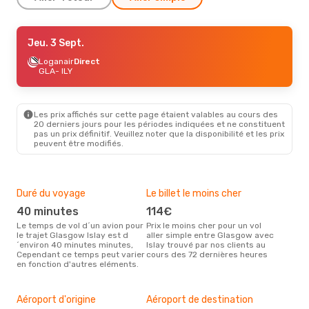
Ven. 28 Août
Jeu. 3 Sept.
- Lun. 31 Août
Loganair
Loganair
Direct
Direct
GLA
GLA
- ILY
- ILY
Loganair
Direct
ILY
- GLA
Les prix affichés sur cette page étaient valables au cours des
Mar. 18 Août
- Jeu. 20 Août
20 derniers jours pour les périodes indiquées et ne constituent
pas un prix définitif. Veuillez noter que la disponibilité et les prix
Loganair
Direct
peuvent être modifiés.
GLA
- ILY
Loganair
Direct
ILY
- GLA
Duré du voyage
Le billet le moins cher
Hau
40 minutes
114€
m
Le temps de vol d´un avion pour
Prix le moins cher pour un vol
Il semblerait que mars soit la
le trajet Glasgow Islay est d
aller simple entre Glasgow avec
péri
´environ 40 minutes minutes,
Islay trouvé par nos clients au
voy
Cependant ce temps peut varier
cours des 72 dernières heures
selo
en fonction d'autres eléments.
sur 
Bud
sim
Aéroport d'origine
Aéroport de destination
21