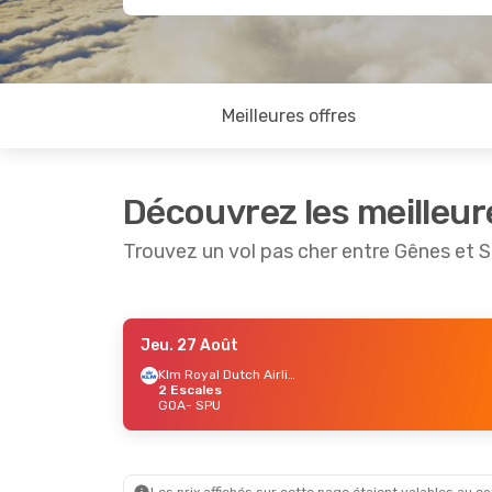
Meilleures offres
Découvrez les meilleur
Trouvez un vol pas cher entre Gênes et S
Jeu. 27 Août
Jeu. 27 Août
- Lun. 7 Sept.
Sam. 12
Klm Royal Dutch Airlines
2 Escales
Klm Royal Dutch Airlines
GOA
- SPU
2 Escales
GOA
-
GOA
- SPU
Lufth
Klm Royal Dutch Airlines
SPU
- 
2 Escales
SPU
- GOA