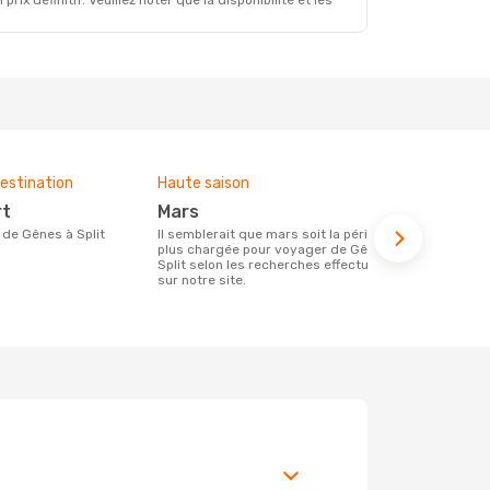
x définitif. Veuillez noter que la disponibilité et les
estination
Haute saison
Budget moy
rt
mars
356 €
re de Gênes à Split
Il semblerait que mars soit la période la
Le prix d'un billet d´avion Gênes - Split
plus chargée pour voyager de Gênes à
chez Opodo e
Split selon les recherches effectuées
étant basé s
sur notre site.