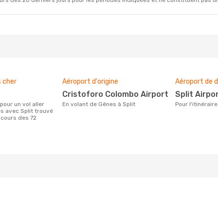
rs des 20 derniers jours pour les périodes indiquées et ne constituent pas un pri
s cher
Aéroport d'origine
Aéroport de d
Cristoforo Colombo Airport
Split Airpo
En volant de Gênes à Split
Pour l'itinérai
s avec Split trouvé
 cours des 72