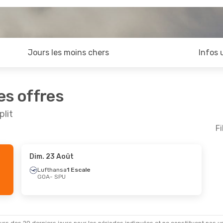
Jours les moins chers
Infos 
es offres
plit
Fi
Dim. 23 Août
 Sept.
- Sam. 19 Sept.
Lufthansa
1 Escale
GOA
- SPU
Klm Royal Dutch Airlines
1 Escale
 SPU
ansa
1 Escale
GOA