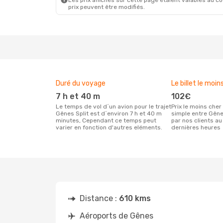
Les prix affichés sur cette page étaient valables au cou
prix peuvent être modifiés.
Duré du voyage
Le billet le moin
7 h et 40 m
102€
Le temps de vol d´un avion pour le trajet
Prix le moins cher pour un vol aller
Gênes Split est d´environ 7 h et 40 m
simple entre Gêne
minutes, Cependant ce temps peut
par nos clients au
varier en fonction d'autres eléments.
dernières heures
Distance :
610 kms
Aéroports de Gênes