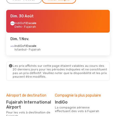
Sam. 19 Sept.
Dim. 30 Août
- Mar. 29 Sept.
IndiGo
IndiGo
Direct
1 Escale
Bombay
Delhi
- Fujairah
- Fujairah
IndiGo
Direct
Fujairah
- Bombay
Dim. 1 Nov.
Lun. 24 Août
IndiGo
1 Escale
- Dim. 30 Août
Istanbul
- Fujairah
IndiGo
Direct
Bombay
- Fujairah
IndiGo
Direct
Fujairah
- Bombay
Les prix affichés sur cette page étaient valables au cours des
20 derniers jours pour les périodes indiquées et ne constituent
pas un prix définitif. Veuillez noter que la disponibilité et les prix
peuvent être modifiés.
Aéroport de destination
Compagnie la plus populaire
Fujairah International
IndiGo
Airport
La compagnie aérienne
effectuant des vols à Fujairah
Pour les vols à destination de
Fujairah