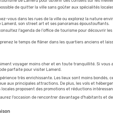
de tourisme de Lamerd pour obtenir des conseils sur les meilleu
ossible de quitter la ville sans goûter aux spécialités local
z-vous dans les rues de la ville ou explorez la nature envi
e Lamerd, son street art et ses panoramas époustouflants.
onsultez l'agenda de l’office de tourisme pour découvrir les
prenez le temps de flâner dans les quartiers anciens et lais
iment voyager moins cher et en toute tranquillité. Si vous a
iode parfaite pour visiter Lamerd.
périence très enrichissante. Les lieux sont moins bondés, c
ueue aux principales attractions. De plus, les vols et héber
 locales proposent des promotions et réductions intéressan
aurez l'occasion de rencontrer davantage d'habitants et de 
aison