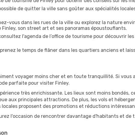
fice de tourisme de Finley pour obtenir des conseils sur les mei
ossible de quitter la ville sans goûter aux spécialités local
z-vous dans les rues de la ville ou explorez la nature envi
 Finley, son street art et ses panoramas époustouflants.
onsultez l'agenda de l’office de tourisme pour découvrir les
prenez le temps de flâner dans les quartiers anciens et lais
iment voyager moins cher et en toute tranquillité. Si vous a
ode parfaite pour visiter Finley.
périence très enrichissante. Les lieux sont moins bondés, c
ueue aux principales attractions. De plus, les vols et héber
 locales proposent des promotions et réductions intéressan
aurez l'occasion de rencontrer davantage d'habitants et de ti
son