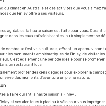
end du climat en Australie et des activités que vous aimez f
ces que Finley offre à ses visiteurs.
res agréables, la haute saison est faite pour vous. Durant ce
aigner dans les eaux rafraîchissantes, ou à simplement se 
e de nombreux festivals culturels, offrant un aperçu vibrant 
uvrir les monuments emblématiques de Finley, de visiter les 
ur. C’est également une période idéale pour se promener dan
dans un restaurant local.
alement profiter des ciels dégagés pour explorer la campag
pour vivre des moments d'aventure en pleine nature.
son
és à faire durant la haute saison à Finley :
inley et ses alentours à pied ou à vélo pour vous imprégne