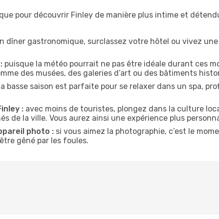
que pour découvrir Finley de manière plus intime et détend
n dîner gastronomique, surclassez votre hôtel ou vivez un
:
puisque la météo pourrait ne pas être idéale durant ces moi
comme des musées, des galeries d’art ou des bâtiments histo
la basse saison est parfaite pour se relaxer dans un spa, pr
inley :
avec moins de touristes, plongez dans la culture loca
és de la ville. Vous aurez ainsi une expérience plus personna
ppareil photo :
si vous aimez la photographie, c’est le mom
tre gêné par les foules.