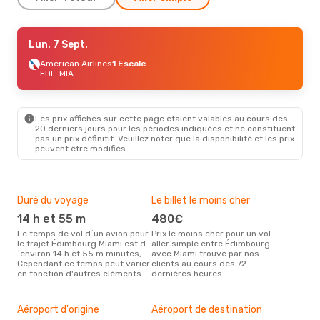
Mer. 30 Sept.
Lun. 7 Sept.
- Lun. 5 Oct.
British Airways
American Airlines
1 Escale
1 Escale
EDI
EDI
- MIA
- MIA
British Airways
1 Escale
MIA
- EDI
Les prix affichés sur cette page étaient valables au cours des
20 derniers jours pour les périodes indiquées et ne constituent
pas un prix définitif. Veuillez noter que la disponibilité et les prix
peuvent être modifiés.
Duré du voyage
Le billet le moins cher
Hau
14 h et 55 m
480€
m
Le temps de vol d´un avion pour
Prix le moins cher pour un vol
Il semblerait que mars soit la
le trajet Édimbourg Miami est d
aller simple entre Édimbourg
péri
´environ 14 h et 55 m minutes,
avec Miami trouvé par nos
voy
Cependant ce temps peut varier
clients au cours des 72
selo
en fonction d'autres eléments.
dernières heures
sur 
Mei
rés
Aéroport d'origine
Aéroport de destination