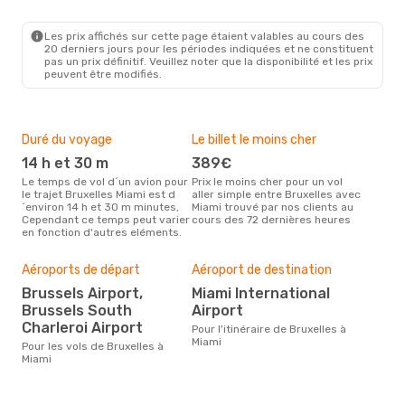
BRU
- MIA
TAP Portugal
1 Escale
MIA
- BRU
Les prix affichés sur cette page étaient valables au cours des
20 derniers jours pour les périodes indiquées et ne constituent
pas un prix définitif. Veuillez noter que la disponibilité et les prix
peuvent être modifiés.
Duré du voyage
Le billet le moins cher
Hau
14 h et 30 m
389€
m
Le temps de vol d´un avion pour
Prix le moins cher pour un vol
Il semblerait que mars soit la
le trajet Bruxelles Miami est d
aller simple entre Bruxelles avec
péri
´environ 14 h et 30 m minutes,
Miami trouvé par nos clients au
voya
Cependant ce temps peut varier
cours des 72 dernières heures
selo
en fonction d'autres eléments.
sur 
Mei
Aéroports de départ
Aéroport de destination
rés
Brussels Airport,
Miami International
fé
Brussels South
Airport
Selon des données en temps
Charleroi Airport
Pour l'itinéraire de Bruxelles à
réel
Miami
popu
Pour les vols de Bruxelles à
rése
Miami
dest
dépa