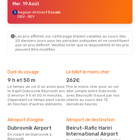
Mer. 19 Août
Aegean Airlines
1 Escale
DBV
- BEY
Les prix affichés sur cette page étaient valables au cours des
20 derniers jours pour les périodes indiquées et ne constituent
pas un prix définitif. Veuillez noter que la disponibilité et les prix
peuvent être modifiés.
Duré du voyage
Le billet le moins cher
Hau
9 h et 50 m
262€
m
Le temps de vol d´un avion pour
Prix le moins cher pour un vol
Il semblerait que mars soit la
le trajet Dubrovnik Beyrouth est
aller simple entre Dubrovnik
péri
d´environ 9 h et 50 m minutes,
avec Beyrouth trouvé par nos
voy
Cependant ce temps peut varier
clients au cours des 72
Bey
en fonction d'autres eléments.
dernières heures
effe
Mei
rés
Aéroport d'origine
Aéroport de destination
a
Dubrovnik Airport
Beirut–Rafic Hariri
International Airport
Selon des données en temps
En volant de Dubrovnik à
réel
Beyrouth