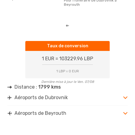
Pour l'itinéraire de Dubrovnik à
plus
Beyrouth
rése
dest
dép
Taux de conversion
1 EUR = 103229.96 LBP
1 LBP = 0 EUR
Dernière mise à jour le Ven. 07/08
Distance :
1799 kms
Aéroports de Dubrovnik
Aéroports de Beyrouth