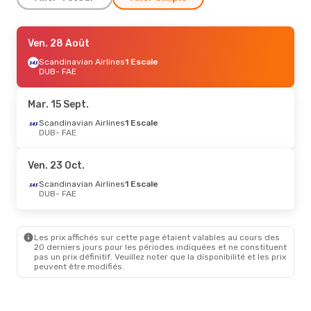
Jeu. 27 Août
Ven. 28 Août
- Lun. 31 Août
Scandinavian Airlines
Scandinavian Airlines
1 Escale
1 Escale
DUB
DUB
- FAE
- FAE
Atlantic Airways
2 Escales
FAE
- DUB
Mar. 15 Sept.
Mar. 8 Sept.
Scandinavian Airlines
- Sam. 12 Sept.
1 Escale
DUB
- FAE
Scandinavian Airlines
1 Escale
DUB
- FAE
Scandinavian Airlines
1 Escale
Ven. 23 Oct.
FAE
- DUB
Scandinavian Airlines
1 Escale
DUB
- FAE
Ven. 18 Sept.
- Ven. 25 Sept.
Scandinavian Airlines
1 Escale
DUB
- FAE
Les prix affichés sur cette page étaient valables au cours des
Klm Royal Dutch Airlines
20 derniers jours pour les périodes indiquées et ne constituent
2 Escales
pas un prix définitif. Veuillez noter que la disponibilité et les prix
FAE
- DUB
peuvent être modifiés.