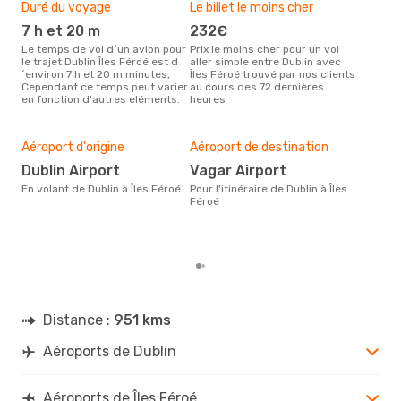
Duré du voyage
Le billet le moins cher
Hau
7 h et 20 m
232€
m
Le temps de vol d´un avion pour
Prix le moins cher pour un vol
Il semblerait que mars soit la
le trajet Dublin Îles Féroé est d
aller simple entre Dublin avec
péri
´environ 7 h et 20 m minutes,
Îles Féroé trouvé par nos clients
voya
Cependant ce temps peut varier
au cours des 72 dernières
selo
en fonction d'autres eléments.
heures
sur 
Mei
rés
Aéroport d'origine
Aéroport de destination
a
Dublin Airport
Vagar Airport
Selon des données en temps
réel
En volant de Dublin à Îles Féroé
Pour l'itinéraire de Dublin à Îles
popu
Féroé
rése
dest
dépa
Distance :
951 kms
Aéroports de Dublin
Aéroports de Îles Féroé