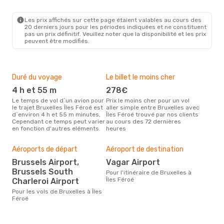
Scandinavian Airlines
1 Escale
BRU
- FAE
Les prix affichés sur cette page étaient valables au cours des
Atlantic Airways
1 Escale
20 derniers jours pour les périodes indiquées et ne constituent
FAE
- BRU
pas un prix définitif. Veuillez noter que la disponibilité et les prix
peuvent être modifiés.
Duré du voyage
Le billet le moins cher
Hau
4 h et 55 m
278€
m
Le temps de vol d´un avion pour
Prix le moins cher pour un vol
Il semblerait que mars soit la
le trajet Bruxelles Îles Féroé est
aller simple entre Bruxelles avec
péri
d´environ 4 h et 55 m minutes,
Îles Féroé trouvé par nos clients
voya
Cependant ce temps peut varier
au cours des 72 dernières
Féro
en fonction d'autres eléments.
heures
effe
Mei
Aéroports de départ
Aéroport de destination
rés
Brussels Airport,
Vagar Airport
s
Brussels South
Pour l'itinéraire de Bruxelles à
Selon des données en temps
Îles Féroé
Charleroi Airport
réel
popu
Pour les vols de Bruxelles à Îles
rése
Féroé
dest
dépa